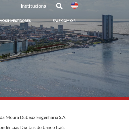
Institucional
 AOS INVESTIDORES
FALE COM O RI
s da Moura Dubeux Engenharia S.A.
ondências Digitais do banco Itaú.