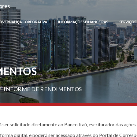
ores
OVERNANÇA CORPORATIVA
INFORMAÇÕES FINANCEIRAS
SERVIÇOS
MENTOS
/
INFORME DE RENDIMENTOS
ser solicitado diretamente ao Banco Itaú, escriturador das açõe
 forma digital, e poderá ser acessado através do Portal de Corresp