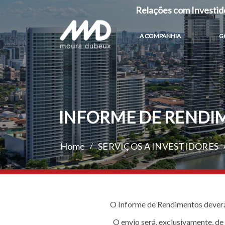
Relações com Investid
A COMPANHIA
G
INFORME DE RENDI
Home
/
SERVIÇOS A INVESTIDORES
O Informe de Rendimentos deverá 
O envio será, exclusivamente, de